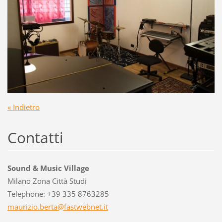
« Indietro
Contatti
Sound & Music Village
Milano Zona Città Studi
Telephone: +39 335 8763285
maurizio
.berta@f
astwebne
t.it