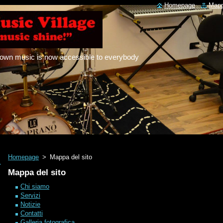
Homepage
Mapp
 own music is now accessible to everybody
Homepage
>
Mappa del sito
Mappa del sito
Chi siamo
Servizi
Notizie
Contatti
Galleria fotografica