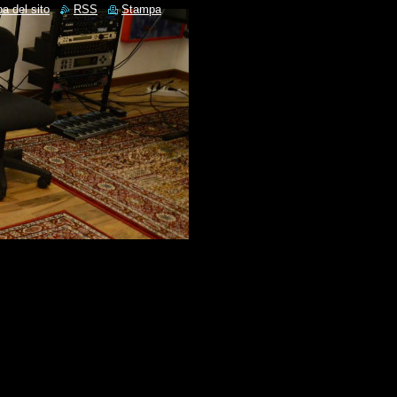
a del sito
RSS
Stampa